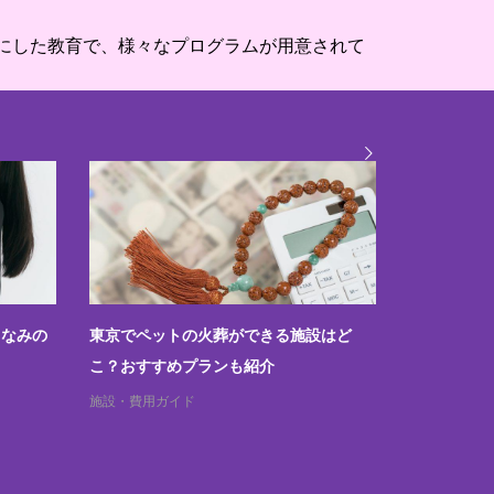
にした教育で、様々なプログラムが用意されて
しなみの
東京でペットの火葬ができる施設はど
ペットと一
こ？おすすめプランも紹介
可否と規約
施設・費用ガイド
お墓・自宅供