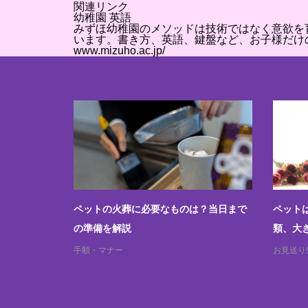
関連リンク
幼稚園 英語
みずほ幼稚園のメソッドは技術ではなく意欲を
います。書き方、英語、鍵盤など、お子様だけ
www.mizuho.ac.jp/
？訪問火葬
ペットの火葬に必要なものは？当日まで
ペット
の準備を解説
類、大
手順・マナー
お見送り