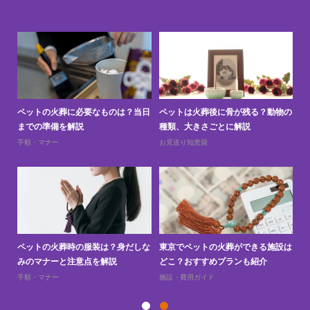
と
ペットの火葬に必要なものは？当日
ペットは火葬後に骨が残る？動物の
ペ
までの準備を解説
種類、大きさごとに解説
上
手順・マナー
お見送り知恵袋
お
訪問
ペットの火葬時の服装は？身だしな
東京でペットの火葬ができる施設は
ペ
みのマナーと注意点を解説
どこ？おすすめプランも紹介
え
手順・マナー
施設・費用ガイド
お