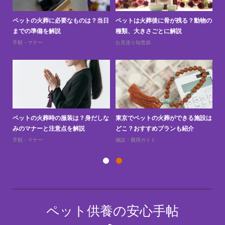
と
ペットの火葬に必要なものは？当日
ペットは火葬後に骨が残る？動物の
ペ
までの準備を解説
種類、大きさごとに解説
上
手順・マナー
お見送り知恵袋
お
訪問
ペットの火葬時の服装は？身だしな
東京でペットの火葬ができる施設は
ペ
みのマナーと注意点を解説
どこ？おすすめプランも紹介
え
手順・マナー
施設・費用ガイド
お
ペット供養の安心手帖