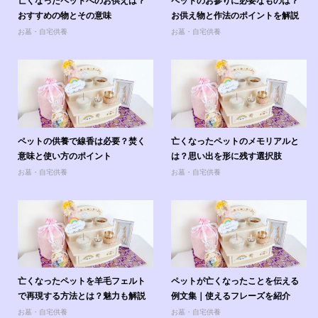
亡くなったペットへのお供えは？
ペットのお参りに必要なものは？
おすすめの物とその意味
お供え物と作法のポイントを解説
お墓・自宅供養
お墓・自宅供養
ペットの供養で線香は必要？焚く
亡くなったペットのメモリアルと
意味と使い方のポイント
は？思い出を形に残す選択肢
お墓・自宅供養
お墓・自宅供養
亡くなったペットを羊毛フェルト
ペットが亡くなったことを伝える
で再現する方法とは？魅力も解説
例文集｜使えるフレーズを紹介
お墓・自宅供養
お墓・自宅供養