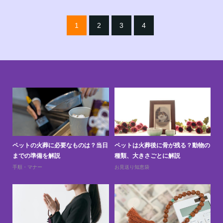
1
2
3
4
と
ペットの火葬に必要なものは？当日
ペットは火葬後に骨が残る？動物の
ペ
までの準備を解説
種類、大きさごとに解説
上
手順・マナー
お見送り知恵袋
お