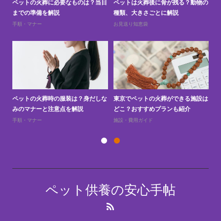
と
ペットの火葬に必要なものは？当日
ペットは火葬後に骨が残る？動物の
ペ
までの準備を解説
種類、大きさごとに解説
上
手順・マナー
お見送り知恵袋
お
訪問
ペットの火葬時の服装は？身だしな
東京でペットの火葬ができる施設は
ペ
みのマナーと注意点を解説
どこ？おすすめプランも紹介
え
手順・マナー
施設・費用ガイド
お
ペット供養の安心手帖