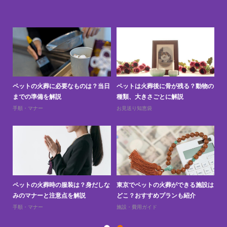
と
ペットの火葬に必要なものは？当日
ペットは火葬後に骨が残る？動物の
ペ
までの準備を解説
種類、大きさごとに解説
上
手順・マナー
お見送り知恵袋
お
訪問
ペットの火葬時の服装は？身だしな
東京でペットの火葬ができる施設は
ペ
みのマナーと注意点を解説
どこ？おすすめプランも紹介
え
手順・マナー
施設・費用ガイド
お