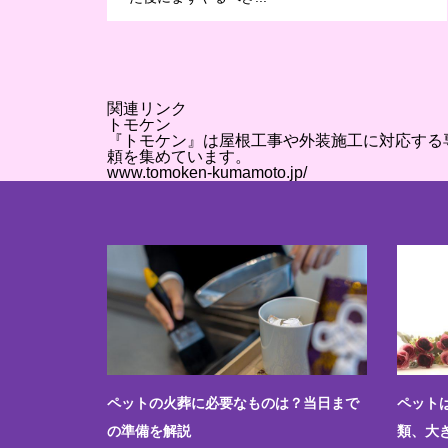
関連リンク
トモケン
『トモケン』は屋根工事や外装施工に対応する
頼を集めています。
www.tomoken-kumamoto.jp/
？訪問火葬
ペットの火葬に必要なものは？当日まで
ペット
の準備を解説
類、大