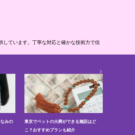
供しています。丁寧な対応と確かな技術力で信
しなみの
東京でペットの火葬ができる施設はど
ペットと一
こ？おすすめプランも紹介
可否と規約