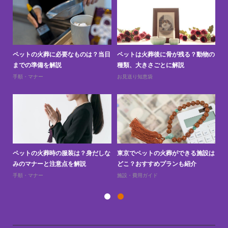
と
ペットの火葬に必要なものは？当日
ペットは火葬後に骨が残る？動物の
ペ
までの準備を解説
種類、大きさごとに解説
上
手順・マナー
お見送り知恵袋
お
訪問
ペットの火葬時の服装は？身だしな
東京でペットの火葬ができる施設は
ペ
みのマナーと注意点を解説
どこ？おすすめプランも紹介
え
手順・マナー
施設・費用ガイド
お