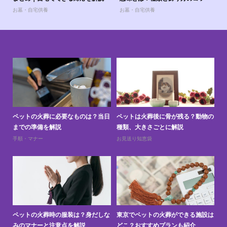
お墓・自宅供養
お墓・自宅供養
と
ペットの火葬に必要なものは？当日
ペットは火葬後に骨が残る？動物の
ペ
までの準備を解説
種類、大きさごとに解説
上
手順・マナー
お見送り知恵袋
お
訪問
ペットの火葬時の服装は？身だしな
東京でペットの火葬ができる施設は
ペ
みのマナーと注意点を解説
どこ？おすすめプランも紹介
え