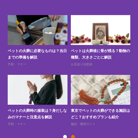
と
ペットの火葬に必要なものは？当日
ペットは火葬後に骨が残る？動物の
ペ
までの準備を解説
種類、大きさごとに解説
上
手順・マナー
お見送り知恵袋
お
訪問
ペットの火葬時の服装は？身だしな
東京でペットの火葬ができる施設は
ペ
みのマナーと注意点を解説
どこ？おすすめプランも紹介
え
手順・マナー
施設・費用ガイド
お