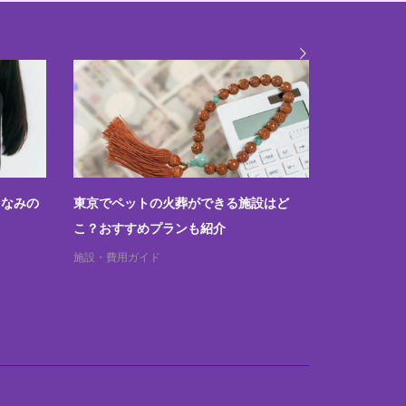
しなみの
東京でペットの火葬ができる施設はど
ペットと一
こ？おすすめプランも紹介
可否と規約
施設・費用ガイド
お墓・自宅供