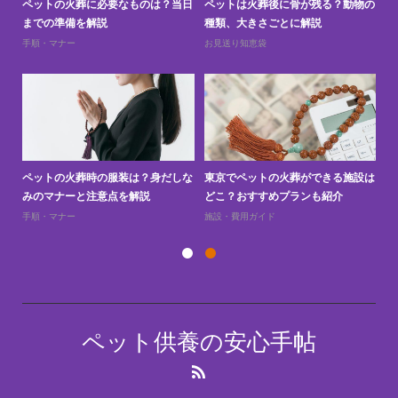
と
ペットの火葬に必要なものは？当日
ペットは火葬後に骨が残る？動物の
ペ
までの準備を解説
種類、大きさごとに解説
上
手順・マナー
お見送り知恵袋
お
訪問
ペットの火葬時の服装は？身だしな
東京でペットの火葬ができる施設は
ペ
みのマナーと注意点を解説
どこ？おすすめプランも紹介
え
手順・マナー
施設・費用ガイド
お
ペット供養の安心手帖