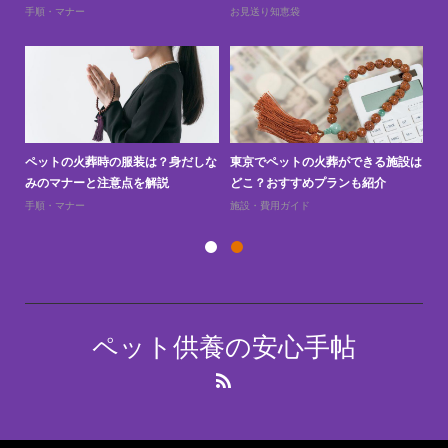
手順・マナー
お見送り知恵袋
お
訪問
ペットの火葬時の服装は？身だしな
東京でペットの火葬ができる施設は
ペ
みのマナーと注意点を解説
どこ？おすすめプランも紹介
え
手順・マナー
施設・費用ガイド
お
ペット供養の安心手帖