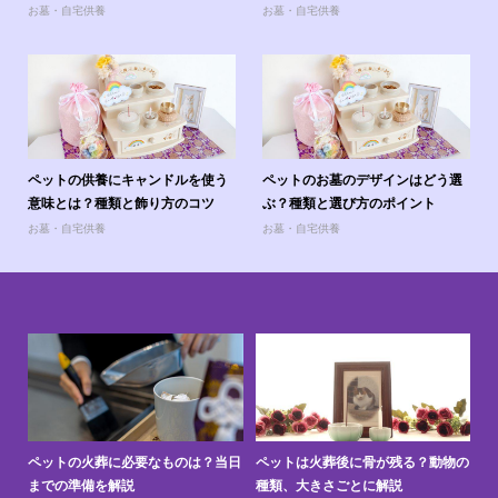
お墓・自宅供養
お墓・自宅供養
ペットの供養にキャンドルを使う
ペットのお墓のデザインはどう選
意味とは？種類と飾り方のコツ
ぶ？種類と選び方のポイント
お墓・自宅供養
お墓・自宅供養
と
ペットの火葬に必要なものは？当日
ペットは火葬後に骨が残る？動物の
ペ
までの準備を解説
種類、大きさごとに解説
上