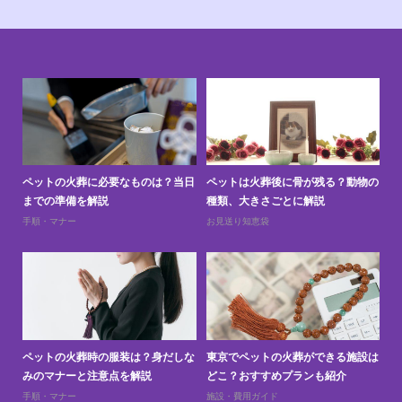
と
ペットの火葬に必要なものは？当日
ペットは火葬後に骨が残る？動物の
ペ
までの準備を解説
種類、大きさごとに解説
上
手順・マナー
お見送り知恵袋
お
訪問
ペットの火葬時の服装は？身だしな
東京でペットの火葬ができる施設は
ペ
みのマナーと注意点を解説
どこ？おすすめプランも紹介
え
手順・マナー
施設・費用ガイド
お